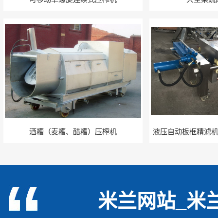
酒糟（麦糟、醋糟）压榨机
液压自动板框精滤机，4
米兰网站_米兰