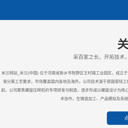
采百家之长，开拓技术
米兰网站_米兰(中国) 位于河南省新乡市牧野区王村镇工业园区，成立于
液分离工艺要求，市场覆盖国内各地及海外。公司技术源于原国家轻工
起，公司聚焦螺旋压榨机的专项研发与制造，逐步形成以螺旋设计为核心的
术协作，在铸造加工、产品模拟及系统
点