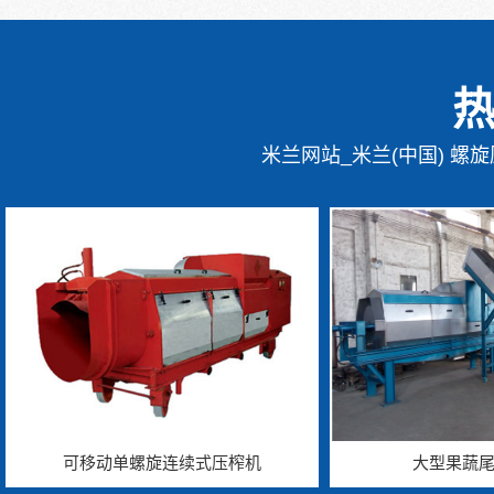
米兰网站_米兰(中国) 螺
可移动单螺旋连续式压榨机
大型果蔬