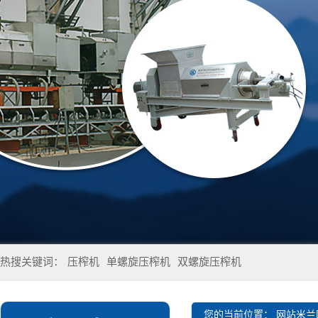
热搜关键词：
压榨机
单螺旋压榨机
双螺旋压榨机
您的当前位置：
网站米兰