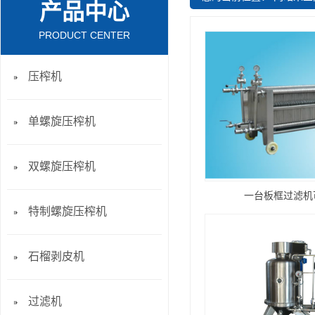
产品中心
PRODUCT CENTER
压榨机
单螺旋压榨机
双螺旋压榨机
一台板框过滤机
特制螺旋压榨机
石榴剥皮机
过滤机