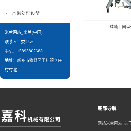
水果处理设备
硅藻土圆盘
米兰网站_米兰(中国)
联系人：娄经理
手机：15893802688
地址：新乡市牧野区王村镇李庄
村村北
底部导航
网站米兰网站
关