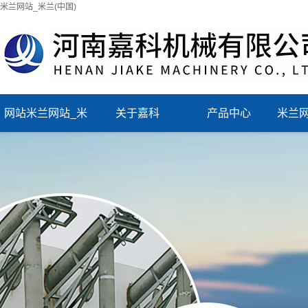
米兰网站_米兰(中国)
网站米兰网站_米
关于嘉科
产品中心
米兰网
兰(中国)