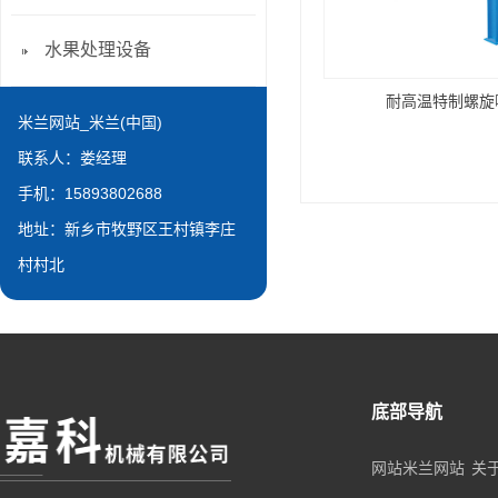
水果处理设备
耐高温特制螺旋
米兰网站_米兰(中国)
联系人：娄经理
手机：15893802688
地址：新乡市牧野区王村镇李庄
村村北
底部导航
网站米兰网站
关