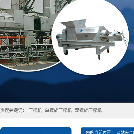
热搜关键词：
压榨机
单螺旋压榨机
双螺旋压榨机
您的当前位置：
网站米兰