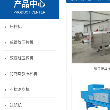
产品中心
PRODUCT CENTER
压榨机
单螺旋压榨机
双螺旋压榨机
厨余垃圾
特制螺旋压榨机
石榴剥皮机
过滤机