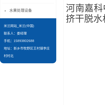
河南嘉科
水果处理设备
挤干脱水
米兰网站_米兰(中国)
联系人：娄经理
手机：15893802688
地址：新乡市牧野区王村镇李庄
村村北