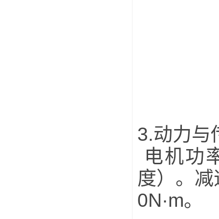
3.动力与
电机功率
度）
。减
0N·m。