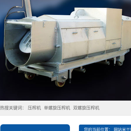
热搜关键词：
压榨机
单螺旋压榨机
双螺旋压榨机
您的当前位置：
网站米兰