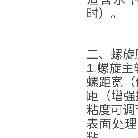
时）。
二、螺旋
1.螺旋
螺距宽（
距（增强
粘度可调
表面处理
粘。