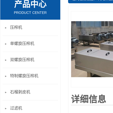
产品中心
PRODUCT CENTER
压榨机
单螺旋压榨机
双螺旋压榨机
特制螺旋压榨机
石榴剥皮机
详细信息
过滤机