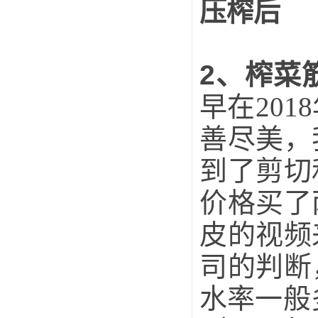
压榨后
2、榨菜
早在20
善尽美，
到了剪切
价格买了
皮的视频
司的判断
水率一般