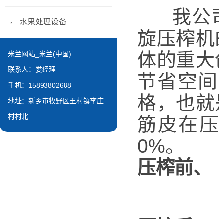
我公
水果处理设备
旋压榨机
体的重大
米兰网站_米兰(中国)
联系人：娄经理
节省空间
手机：15893802688
格，也就
地址：新乡市牧野区王村镇李庄
村村北
筋皮在压
0%。
压榨前