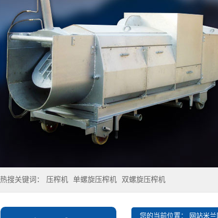
热搜关键词：
压榨机
单螺旋压榨机
双螺旋压榨机
您的当前位置：
网站米兰