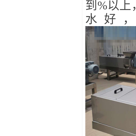
到%以上
水好