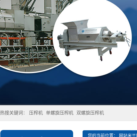
热搜关键词：
压榨机
单螺旋压榨机
双螺旋压榨机
您的当前位置：
网站米兰