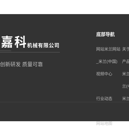
底部导航
网站米兰网站
关
_米兰(中国)
产
创新研发 质量可靠
视频中心
米
兰(
行业动态
米
兰(
网站地图