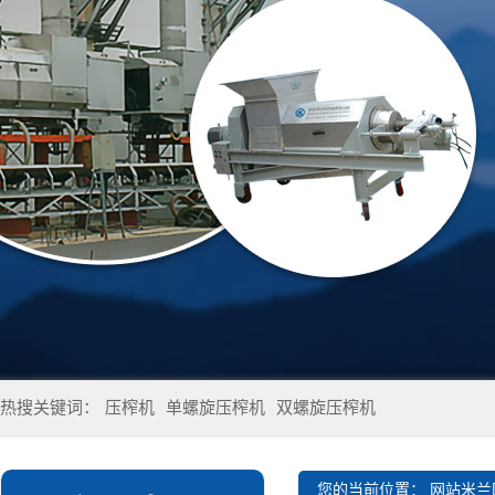
热搜关键词：
压榨机
单螺旋压榨机
双螺旋压榨机
您的当前位置：
网站米兰