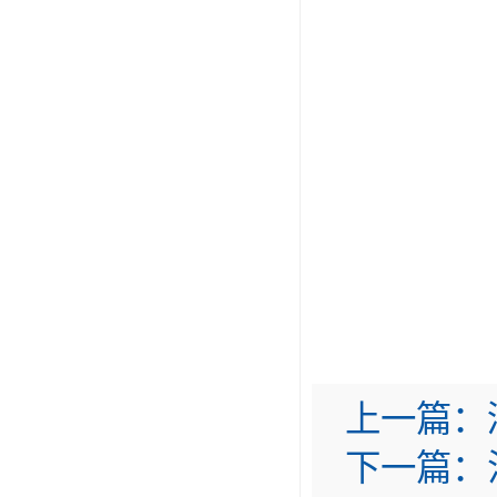
上一篇：
下一篇：