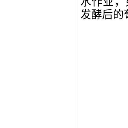
水作业，
发酵后的