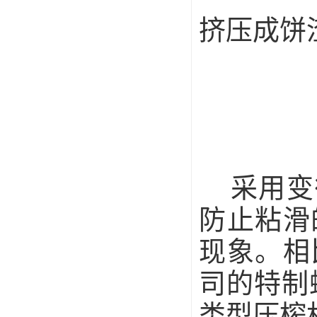
挤压成饼
采用变径
防止粘滑
现象。相
司的特制
类型压榨机