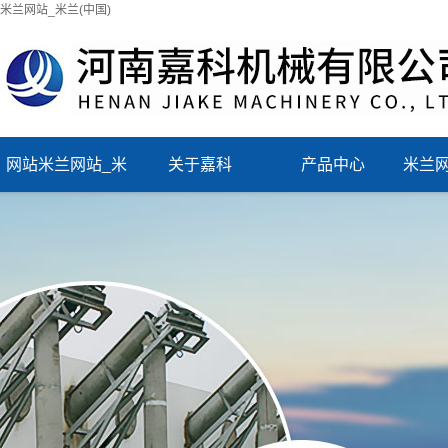
米兰网站_米兰(中国)
网站米兰网站_米
关于嘉科
产品中心
米兰网
兰(中国)