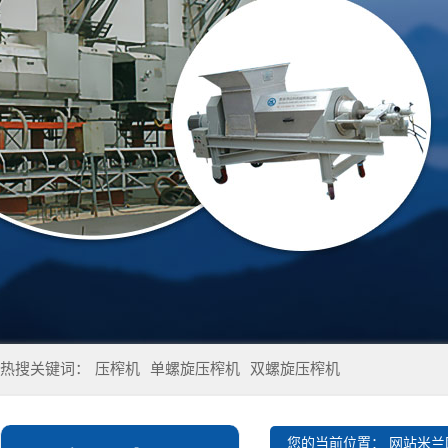
热搜关键词：
压榨机
单螺旋压榨机
双螺旋压榨机
您的当前位置：
网站米兰