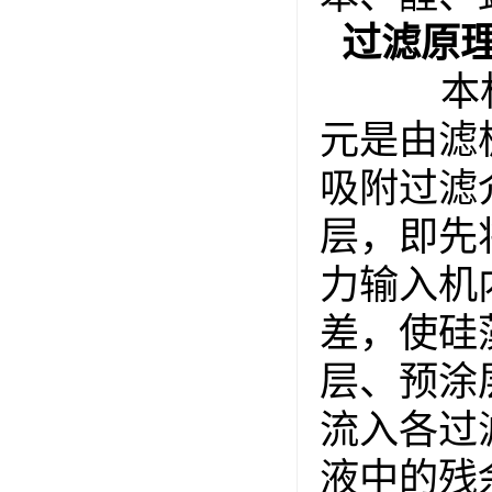
过滤原
本
元是由滤
吸附过滤
层，即先
力输入机
差，使硅
层、预涂
流入各过
液中的残