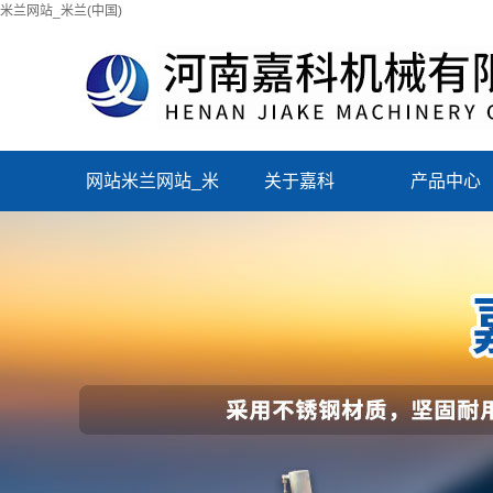
米兰网站_米兰(中国)
网站米兰网站_米
关于嘉科
产品中心
兰(中国)