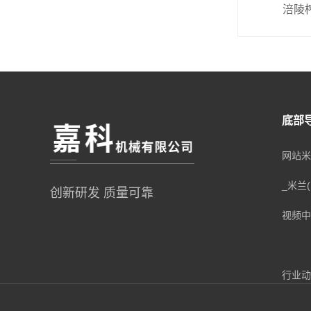
涪陵
底部
网站米
_米兰
创新研发 质量可靠
视频中
行业动