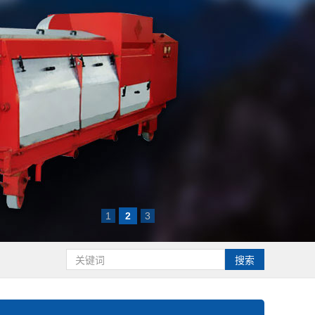
1
2
3