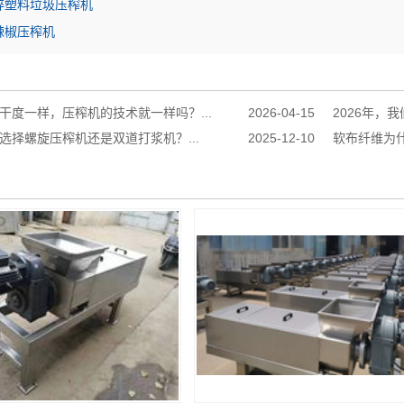
碎塑料垃圾压榨机
辣椒压榨机
干度一样，压榨机的技术就一样吗？...
2026-04-15
2026年，
选择螺旋压榨机还是双道打浆机？...
2025-12-10
软布纤维为什