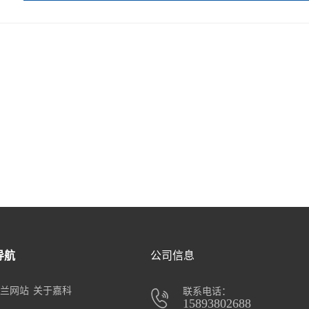
导航
公司信息
兰网站
关于嘉科
联系电话：
15893802688