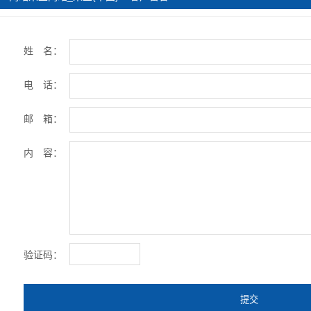
姓 名：
电 话：
邮 箱：
内 容：
验证码：
提交