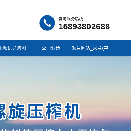
咨询服务热线
15893802688
压榨机导购图
公司业绩
米兰网站_米兰(中
国)