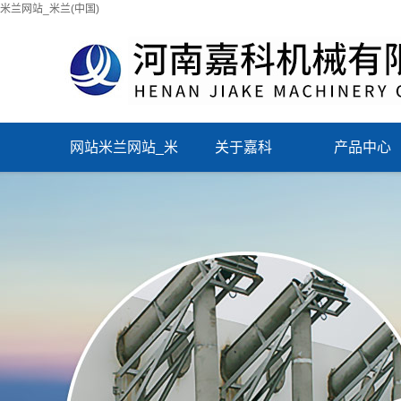
米兰网站_米兰(中国)
网站米兰网站_米
关于嘉科
产品中心
兰(中国)