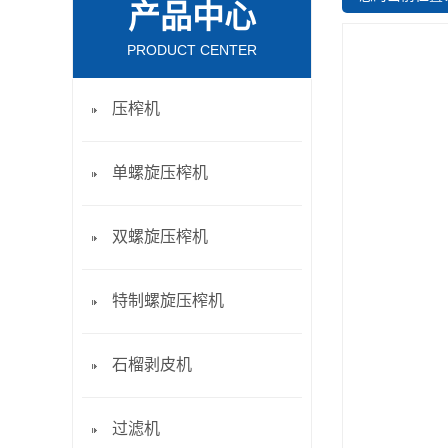
产品中心
PRODUCT CENTER
压榨机
单螺旋压榨机
双螺旋压榨机
特制螺旋压榨机
石榴剥皮机
过滤机