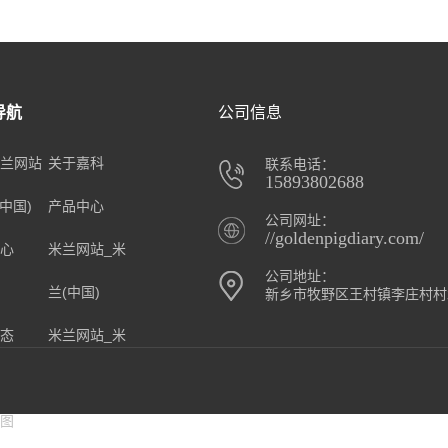
导航
公司信息
兰网站
关于嘉科
联系电话：
15893802688
(中国)
产品中心
公司网址：
//goldenpigdiary.com/
心
米兰网站_米
公司地址：
兰(中国)
新乡市牧野区王村镇李庄村村
态
米兰网站_米
兰(中国)
图