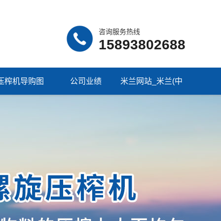
咨询服务热线
15893802688
压榨机导购图
公司业绩
米兰网站_米兰(中
国)