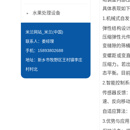
具体表现如
水果处理设备
1.机械式自
弹性结构设
米兰网站_米兰(中国)
压缩弹性元
联系人：娄经理
变缝隙的筛
手机：15893802688
变螺距或变
地址：新乡市牧野区王村镇李庄
压缩力。若
村村北
态平衡。目
2.智能控制
传感器反馈
速、反向移
自适应算法：
3.优势与应用