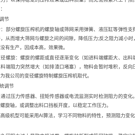
下：
发调节
计：部分螺旋压榨机的螺旋轴或筛网采用弹簧、液压缸等弹性支
件，从而增大筛网与螺旋之间的间隙，降低压力;反之阻力减小时
桶没有生产，因成本高，效果微。
直径螺旋：螺旋的螺距或直径逐渐变化（如进料端螺距大、出料
出料端阻力突然增大（如排渣口堵塞），物料会暂时堆积，反向
前为我公司的变径螺旋特制螺旋压榨机取代。
系统调节
：通过压力传感器、扭矩传感器或电流监测实时检测阻力的变化
动螺旋轴，或调整出料口挡板开度，以稳定工作压力。
高级机型可能采用AI算法，学习不同物料的特性，预测阻力变