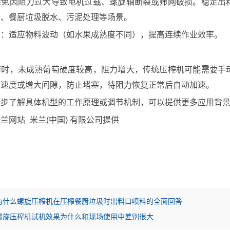
避免因阻力过大导致电机过载、螺旋轴断裂或筛网破损。稳定出
汁、餐厨垃圾脱水、污泥处理等场景。
预：适应物料波动（如水果成熟度不同），提高连续作业效率。
萄时，未成熟葡萄硬度较高，阻力增大，传统压榨机可能需要手
进速度或增大间隙，防止堵塞，待阻力恢复正常后自动加速。
一步了解具体机型的工作原理或调节机制，可以提供更多应用背
兰网站_米兰(中国) 有限公司提供
为什么螺旋压榨机在压榨餐厨垃圾时出料口喷料的全面回答
螺旋压榨机试机效果为什么和现场使用中差别很大