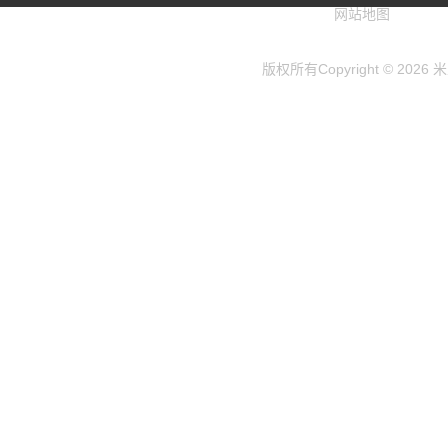
网站地图
版权所有Copyright © 