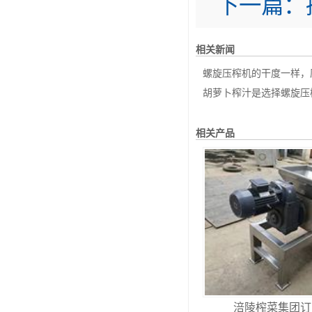
下一篇：
相关新闻
螺旋压榨机的干度一样，压
胡萝卜榨汁是选择螺旋压榨
相关产品
涪陵榨菜集团订