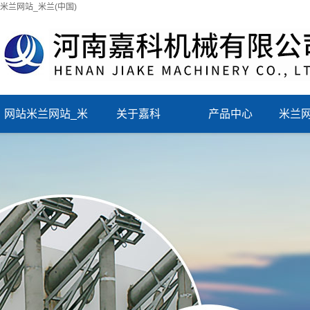
米兰网站_米兰(中国)
网站米兰网站_米
关于嘉科
产品中心
米兰网
兰(中国)