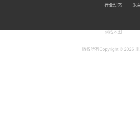
行业动态
米
兰(
网站地图
版权所有Copyright © 