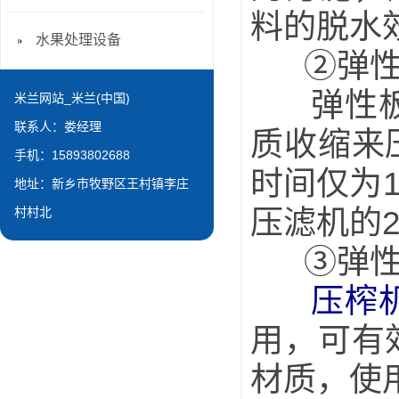
料的脱水
水果处理设备
②弹性板
弹性板框
米兰网站_米兰(中国)
联系人：娄经理
质收缩来
手机：15893802688
时间仅为
地址：新乡市牧野区王村镇李庄
压滤机的2
村村北
③弹性板
压榨
用，可有
材质，使