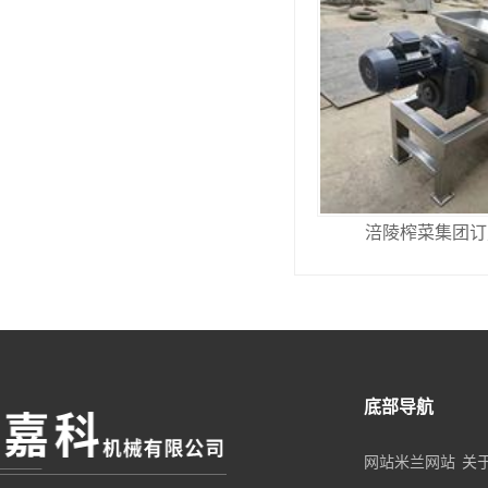
涪陵榨菜集团订
底部导航
网站米兰网站
关