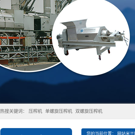
热搜关键词：
压榨机
单螺旋压榨机
双螺旋压榨机
您的当前位置：
网站米兰