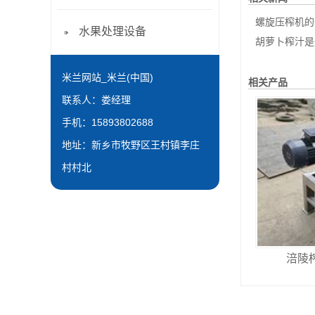
螺旋压榨机的
水果处理设备
胡萝卜榨汁是
米兰网站_米兰(中国)
相关产品
联系人：娄经理
手机：15893802688
地址：新乡市牧野区王村镇李庄
村村北
涪陵