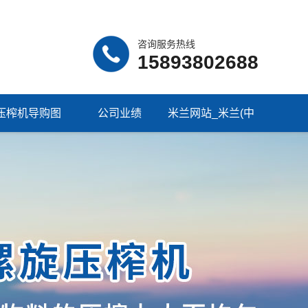
咨询服务热线
15893802688
压榨机导购图
公司业绩
米兰网站_米兰(中
国)