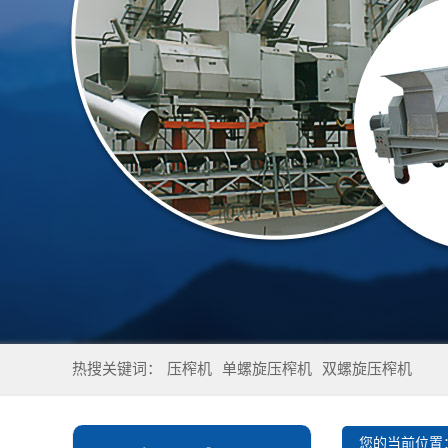
热搜关键词：
压榨机
单螺旋压榨机
双螺旋压榨机
您的当前位置