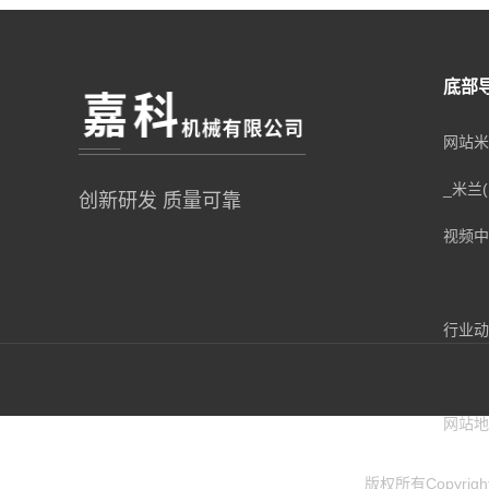
底部
网站米
_米兰
创新研发 质量可靠
视频中
行业动
网站地
版权所有Copyri