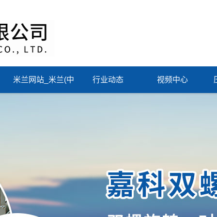
米兰网站_米兰(中
行业动态
视频中心
国)