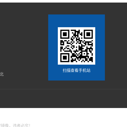
扫描查看手机站
北
转载或镜像，违者必究！