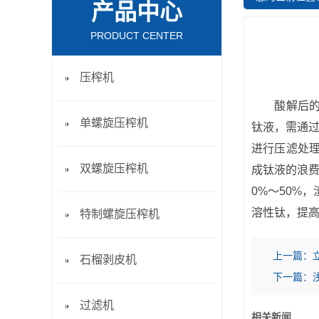
产品中心
PRODUCT CENTER
压榨机
酸解后的钛
单螺旋压榨机
钛液，需通过
进行压滤处
双螺旋压榨机
成钛液的浪
0%～50%
溶性钛，提
特制螺旋压榨机
上一篇：
石榴剥皮机
下一篇：
过滤机
相关新闻