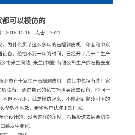
家都可以模仿的
2018-10-16
点击：3621
，为什么买了这么多年的石榴剥皮机，印度和中东
器设备，恐怕不到一年的时间，已经开了几十个生产
市米兰网站_米兰(中国) 有限公司生产的石榴去皮
新乡市有十家生产石榴剥皮机，这其中包括有些厂家
提取设备，通过自己的花言巧语卖出去设备，时间一
，不但不好用，就是模仿起来，不能起到抛砖引玉的
的设备数不胜数，希望客户认准正规厂家。
精心设计的，没有这样的角度，石榴投进去后会切得
的口感发生变化。