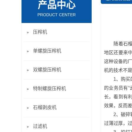
产品中心
PRODUCT CENTER
压榨机
随着石榴酿
单螺旋压榨机
地区还要来
这种设备的厂
双螺旋压榨机
机的技术不是
1、购买的
的业务员有
特制螺旋压榨机
长，看到有
效果，反而
石榴剥皮机
2、破碎辊
过薄过厚，
过滤机