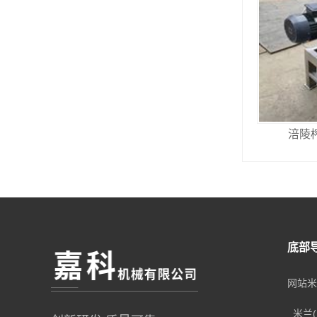
涪陵
底部
网站米
_米兰