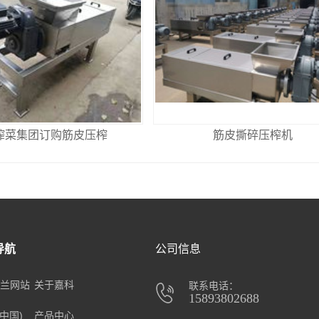
榨菜集团订购筋皮压榨
筋皮撕碎压榨机
导航
公司信息
兰网站
关于嘉科
联系电话：
15893802688
(中国)
产品中心