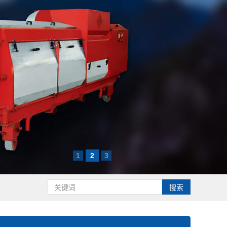
1
2
3