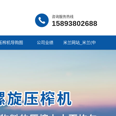
咨询服务热线
15893802688
压榨机导购图
公司业绩
米兰网站_米兰(中
国)