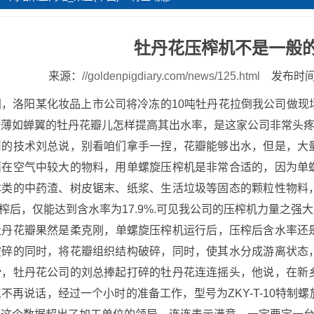
牡丹花压榨机不是一般
来源：
//goldenpigdiary.com/news/125.html
发布时间：
洛阳某化妆品上市公司将冷冻的10吨牡丹花拉倒我公司做现
是薄如蝉翼的牡丹花瓣儿怎样提高其出水率，是这家公司非常头
技术刘总说，别看咱们拿手一捏，花瓣能够出水，但是，大量
面在空气中较大的物料，用单螺旋压榨机是非常合适的，因为单
本类的中药渣、树皮锯末、纸浆、生活垃圾等固态的颗粒性物料
，压榨后，仅能达到含水率为17.9%.可见我公司的压榨机力量之强
花瓣果然是柔克刚，单螺旋压榨机运行后，压榨后含水率还是
破碎的同时，将花瓣组织结构破碎，同时，使其水分成游离状态
滑，牡丹花公司的刘总捧起打碎的牡丹花连连摇头，他说，在新
不再说话，经过一个小时的准备工作，型号为ZKY-T-10特