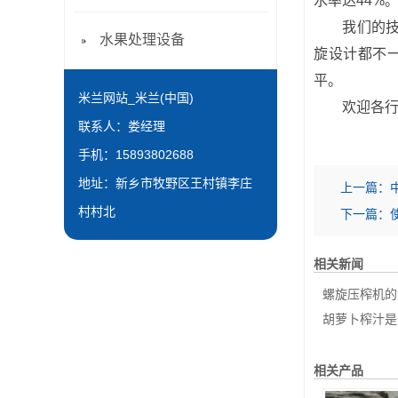
水率达44%
我们的技术
水果处理设备
旋设计都不
平。
米兰网站_米兰(中国)
欢迎各行业
联系人：娄经理
手机：15893802688
地址：新乡市牧野区王村镇李庄
上一篇：
村村北
下一篇：
相关新闻
螺旋压榨机的
胡萝卜榨汁是
相关产品