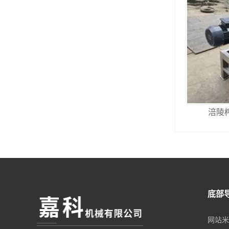
涪陵
底部
网站米