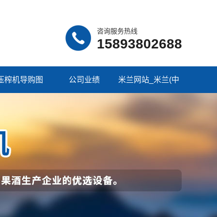
咨询服务热线
15893802688
压榨机导购图
公司业绩
米兰网站_米兰(中
国)