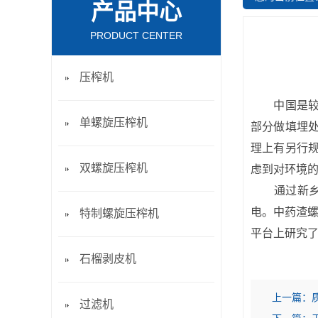
产品中心
PRODUCT CENTER
压榨机
中国是较大
单螺旋压榨机
部分做填埋
理上有另行
双螺旋压榨机
虑到对环境
通过新乡市米
电。中药渣螺
特制螺旋压榨机
平台上研究
石榴剥皮机
上一篇：
过滤机