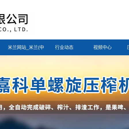
米兰网站_米兰(中
行业动态
视频中心
国)