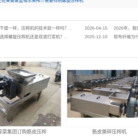
无花果桑葚蓝莓水果榨汁需要特制螺旋压榨机
干度一样，压榨机的技术就一样吗？...
2026-04-15
2026年，
选择螺旋压榨机还是双道打浆机？...
2025-12-10
软布纤维为什
榨菜集团订购筋皮压榨
筋皮撕碎压榨机