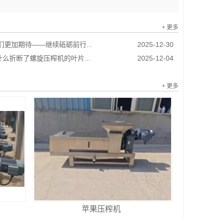
+ 更多
我们更加期待——继续砥砺前行...
2025-12-30
么折断了螺旋压榨机的叶片...
2025-12-04
+ 更多
苹果压榨机