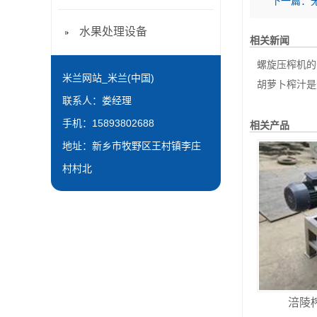
下一篇：
水果处理设备
相关新闻
螺旋压榨机的
米兰网站_米兰(中国)
胡萝卜榨汁是
联系人：娄经理
手机：15893802688
相关产品
地址：新乡市牧野区王村镇李庄
村村北
涪陵