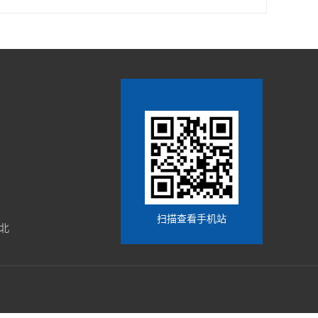
扫描查看手机站
北