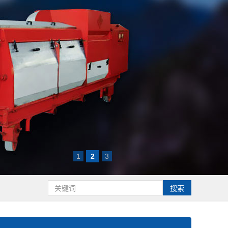
1
2
3