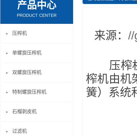
产品中心
PRODUCT CENTER
来源：
/
压榨机
单螺旋压榨机
压榨机与
双螺旋压榨机
榨机由机
簧）系统
特制螺旋压榨机
石榴剥皮机
过滤机