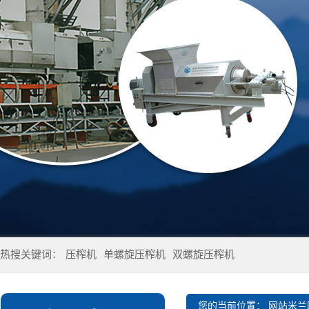
热搜关键词：
压榨机
单螺旋压榨机
双螺旋压榨机
您的当前位置：
网站米兰