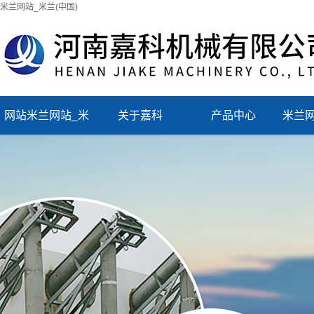
米兰网站_米兰(中国)
网站米兰网站_米
关于嘉科
产品中心
米兰网
兰(中国)