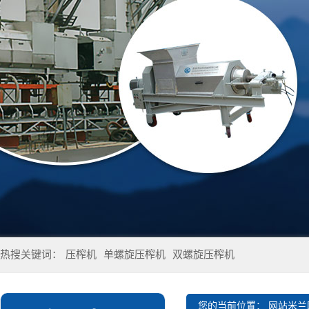
热搜关键词：
压榨机
单螺旋压榨机
双螺旋压榨机
您的当前位置：
网站米兰