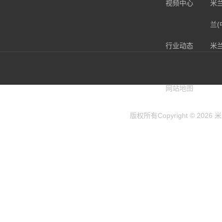
视频中心
米
兰(
行业动态
米
兰(
网站地图
版权所有Copyright © 