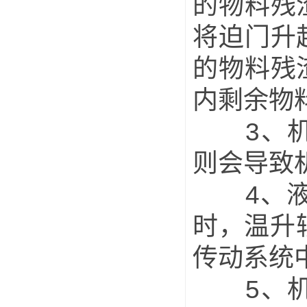
的物料残
将迫门升
的物料残
内剩余物
3、机器
则会导致
4、液压
时，温升
传动系统
5、机器