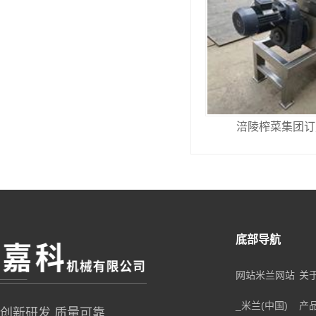
涪陵榨菜集团订
底部导航
网站米兰网站
关
_米兰(中国)
产
创新研发 质量可靠