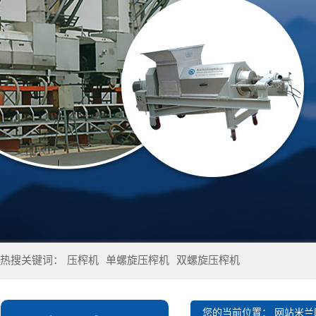
热搜关键词：
压榨机
单螺旋压榨机
双螺旋压榨机
您的当前位置：
网站米兰