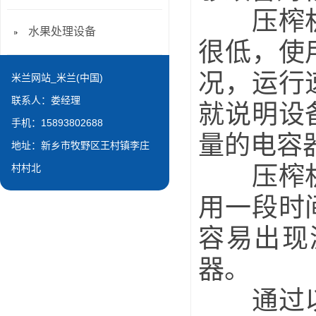
压榨机的
水果处理设备
很低，使
况，运行
米兰网站_米兰(中国)
联系人：娄经理
就说明设
手机：15893802688
量的电容
地址：新乡市牧野区王村镇李庄
压榨机刚
村村北
用一段时
容易出现
器。
通过以上