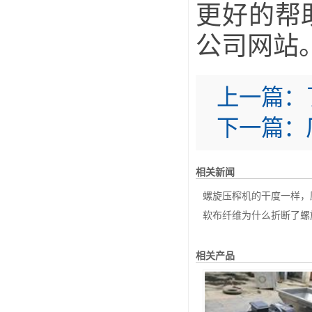
更好的帮
公司网站
上一篇：
下一篇：
相关新闻
螺旋压榨机的干度一样，压
软布纤维为什么折断了螺旋
相关产品