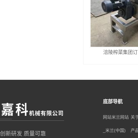
涪陵榨菜集团订
底部导航
网站米兰网站
关
_米兰(中国)
产
创新研发 质量可靠