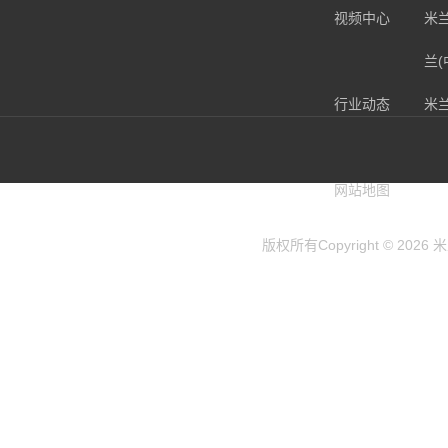
视频中心
米
兰(
行业动态
米
兰(
网站地图
版权所有Copyright © 