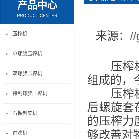
产品中心
PRODUCT CENTER
来源：
/
压榨机
单螺旋压榨机
压榨机在
双螺旋压榨机
组成的，
压榨机的
特制螺旋压榨机
后螺旋套
石榴剥皮机
的压榨力
够改善对
过滤机