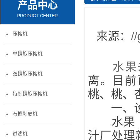
产品中心
PRODUCT CENTER
来源：
/
压榨机
单螺旋压榨机
水果
双螺旋压榨机
离。目前
桃、桃、
特制螺旋压榨机
一、设
石榴剥皮机
水果（樱
汁厂处理
过滤机