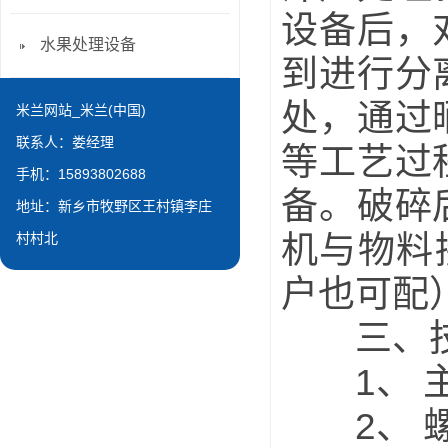
设备后，
水果处理设备
到进行分
处，通过
米兰网站_米兰(中国)
联系人：娄经理
等工艺过
手机：15893802688
备。破碎
地址：新乡市牧野区王村镇李庄
机与物料
村村北
户也可配）
三、技
1、 主
2、 螺