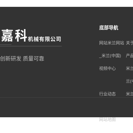
底部导航
网站米兰网站
关
_米兰(中国)
产
创新研发 质量可靠
视频中心
米
兰(
行业动态
米
兰(
网站地图