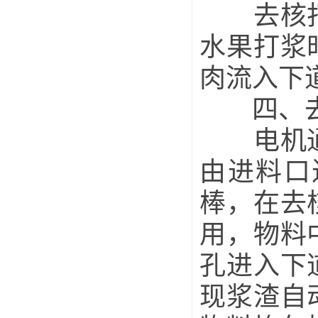
去核打浆
水果打浆
肉流入下
四、去
电机通过
由进料口
棒，在去
用，物料
孔进入下
现浆渣自