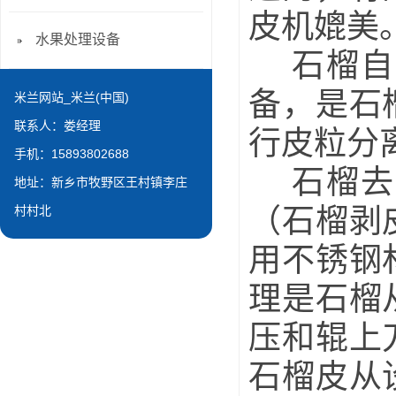
皮机媲美
水果处理设备
石榴自动
备，是石
米兰网站_米兰(中国)
联系人：娄经理
行皮粒分离
手机：15893802688
石榴去皮
地址：新乡市牧野区王村镇李庄
（石榴剥
村村北
用不锈钢
理是石榴
压和辊上
石榴皮从