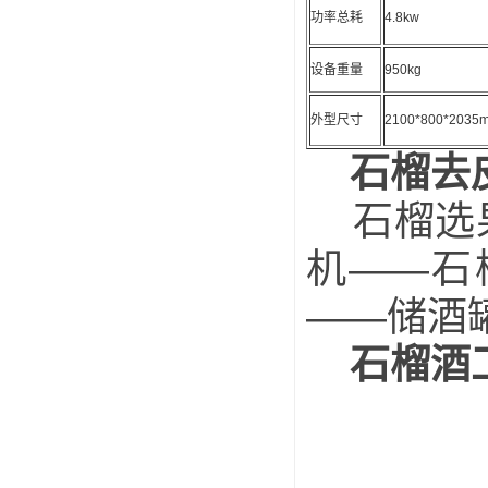
功率总耗
4.8kw
设备重量
950kg
外型尺寸
2100*800*2035
石榴去
石榴选果
机——石
——储酒
石榴酒