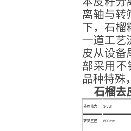
本皮籽分
离轴与转
下，石榴
一道工艺
皮从设备
部采用不
品种特殊
石榴去
处理能力
3-5t/h
转筛直径
600mm