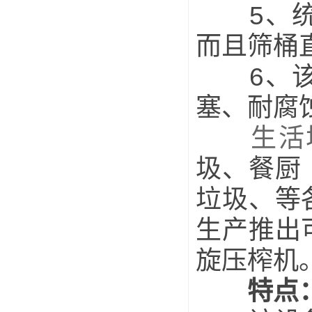
5、统一
而且筛桶
6、该设
塞、耐腐
生活
圾、餐厨
垃圾、等
生产推出
旋压榨机
特点