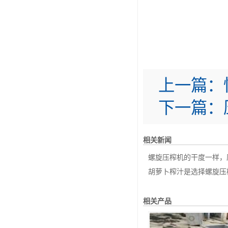
上一篇：
下一篇：
相关新闻
螺旋压榨机的干度一样，压
胡萝卜榨汁是选择螺旋压榨
相关产品