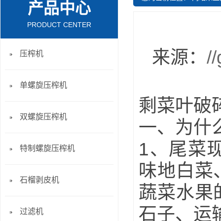
产品中心
PRODUCT CENTER
来源：
/
压榨机
单螺旋压榨机
剩菜叶破
双螺旋压榨机
一、为什
1、尾菜
特制螺旋压榨机
味地白菜
石榴剥皮机
蔬菜水果
石子、运
过滤机