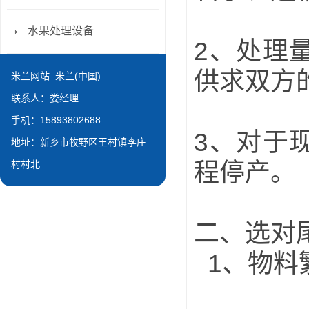
水果处理设备
2、处理
供求双方
米兰网站_米兰(中国)
联系人：娄经理
手机：15893802688
3、对于
地址：新乡市牧野区王村镇李庄
程停产。
村村北
二、选对
1、物料