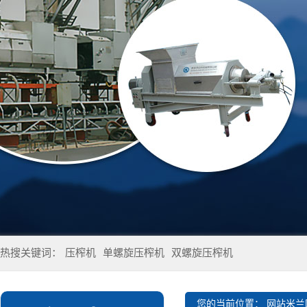
热搜关键词：
压榨机
单螺旋压榨机
双螺旋压榨机
您的当前位置：
网站米兰