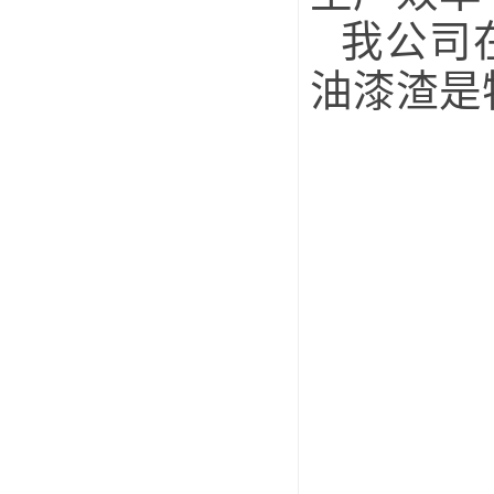
我公司
油漆渣是