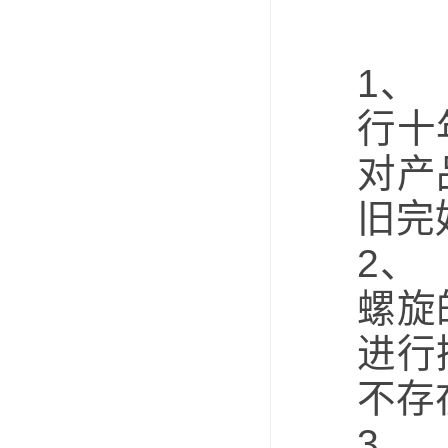
1、
行十
对产
旧完
2、
螺旋
进行
不存
3、