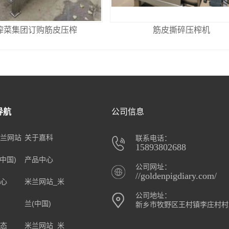
榨菜集团订购筋皮压榨
筋皮撕碎压榨机
导航
公司信息
兰网站
关于嘉科
联系电话：
15893802688
(中国)
产品中心
公司网址：
//goldenpigdiary.com/
心
米兰网站_米
公司地址：
兰(中国)
新乡市牧野区王村镇李庄村村
态
米兰网站_米