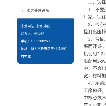
二．选择
1
、不要
水果处理设备
厂家，往往
2
、核心
米兰网站_米兰(中国)
检测出压榨
联系人：娄经理
3
、盲目
手机：15893802688
率而迷惑，
地址：新乡市牧野区王村镇李庄
机使用2.
村村北
般配用3k
中，不会出
宽，材料加
4
、尾菜
工序做好
中核心技
其1.5