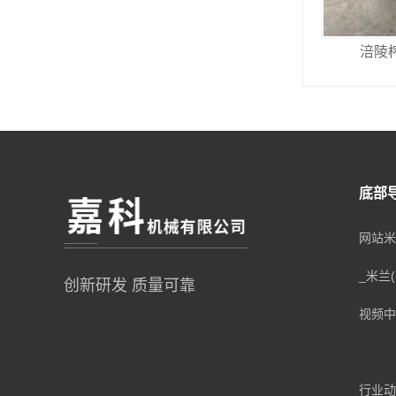
涪陵
底部
网站米
_米兰
创新研发 质量可靠
视频中
行业动