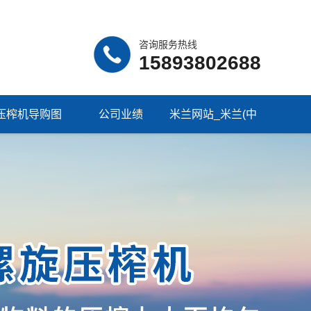
咨询服务热线
15893802688
压榨机导购图
公司业绩
米兰网站_米兰(中
国)