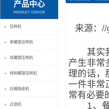
产品中心
PRODUCT CENTER
来源：
/
压榨机
单螺旋压榨机
其实我们
双螺旋压榨机
产生非常
理的话，
特制螺旋压榨机
一件非常
石榴剥皮机
常有必要
1、餐厨
过滤机