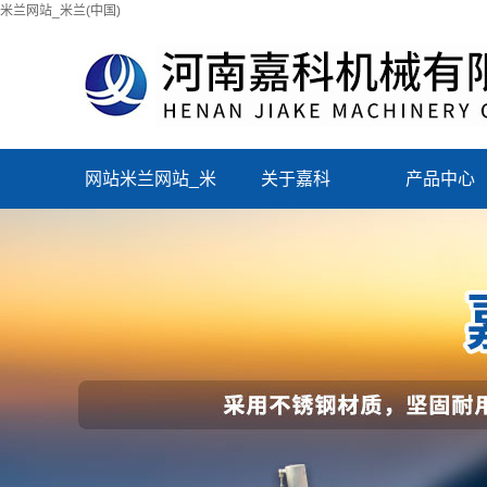
米兰网站_米兰(中国)
网站米兰网站_米
关于嘉科
产品中心
兰(中国)