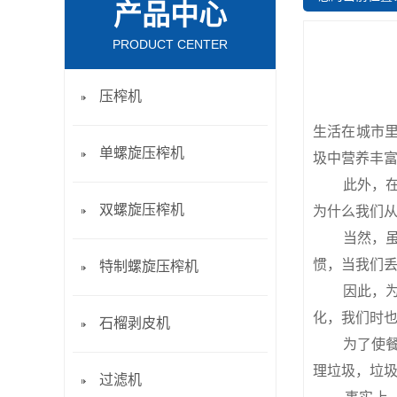
产品中心
PRODUCT CENTER
压榨机
生活在城市
单螺旋压榨机
圾中营养丰
此外，在处
双螺旋压榨机
为什么我们
当然，虽然
惯，当我们
特制螺旋压榨机
因此，为了
化，我们时
石榴剥皮机
为了使餐厨
理垃圾，垃
过滤机