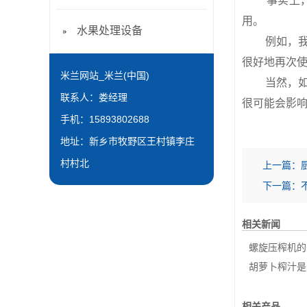
事实上，当
用。
水果处理设备
例如，我们
很好地再次
米兰网站_米兰(中国)
当然，如果
联系人：娄经理
很可能会影
手机：15893802688
地址：新乡市牧野区王村镇李庄
村村北
上一篇：
下一篇：
相关新闻
螺旋压榨机的
胡萝卜榨汁是
相关产品