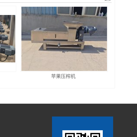
苹果压榨机