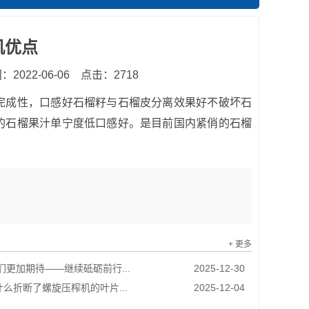
机优点
2022-06-06
点击：2718
完成性，口感好石榴籽与石榴皮分离效果好不破坏石
的石榴果汁单宁度低口感好。是目前国内紧俏的石榴
+ 更多
我们更加期待——继续砥砺前行...
2025-12-30
么折断了螺旋压榨机的叶片...
2025-12-04