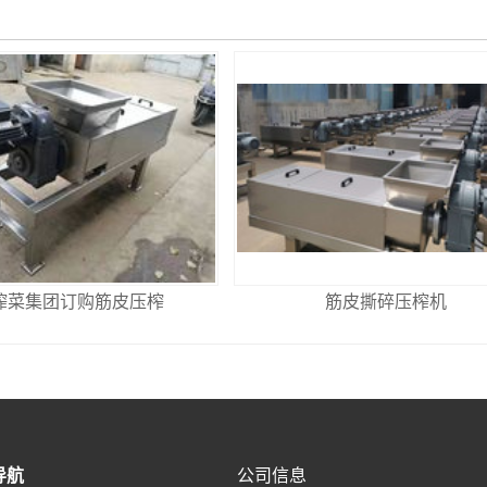
榨菜集团订购筋皮压榨
筋皮撕碎压榨机
导航
公司信息