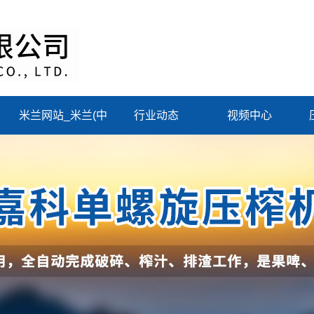
米兰网站_米兰(中
行业动态
视频中心
国)