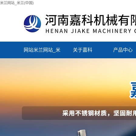
米兰网站_米兰(中国)
网站米兰网站_米
关于嘉科
产品中心
兰(中国)