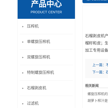
产品中心
PRODUCT CENTER
压榨机
石榴剥皮机
单螺旋压榨机
榴籽和皮；
加工专用设
双螺旋压榨机
上一篇：
下一篇：
特制螺旋压榨机
相关新闻
石榴剥皮机
螺旋压榨机的
胡萝卜榨汁是
过滤机