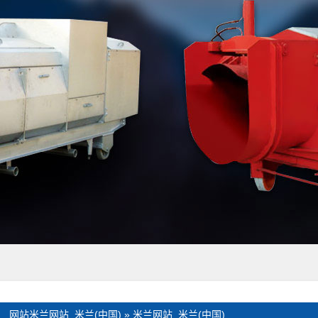
：
网站米兰网站_米兰(中国)
»
米兰网站_米兰(中国)