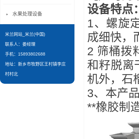
设备特点
水果处理设备
1、螺旋
成细快，
米兰网站_米兰(中国)
联系人：娄经理
2 筛桶
手机：15893802688
和籽脱离
地址：新乡市牧野区王村镇李庄
村村北
机外，石
3、本产品
**橡胶