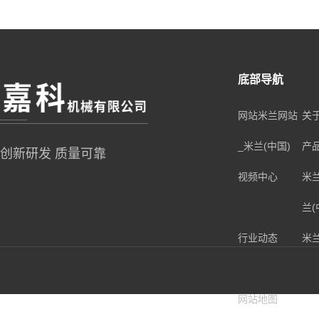
底部导航
网站米兰网站
关
_米兰(中国)
产
创新研发 质量可靠
视频中心
米
兰(
行业动态
米
兰(
网站地图