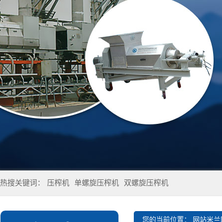
热搜关键词：
压榨机
单螺旋压榨机
双螺旋压榨机
您的当前位置：
网站米兰