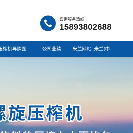
咨询服务热线
15893802688
压榨机导购图
公司业绩
米兰网站_米兰(中
国)