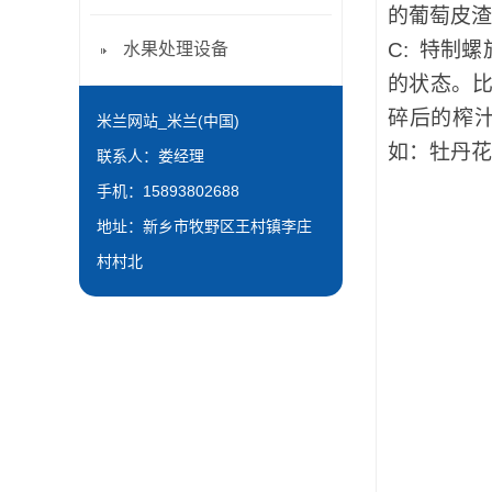
的葡萄皮渣
C:
特制螺
水果处理设备
的状态。
碎后的榨汁
米兰网站_米兰(中国)
如：牡丹花
联系人：娄经理
手机：15893802688
地址：新乡市牧野区王村镇李庄
村村北