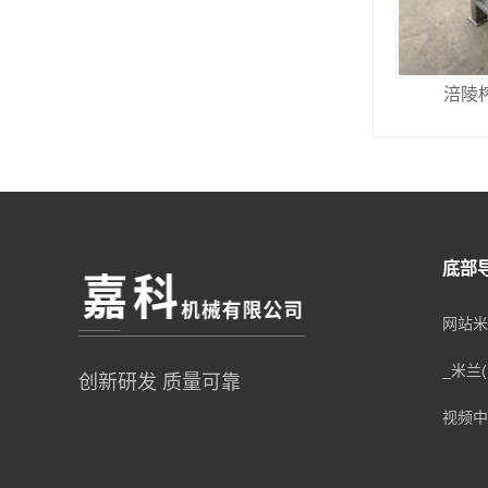
涪陵
底部
网站米
_米兰
创新研发 质量可靠
视频中