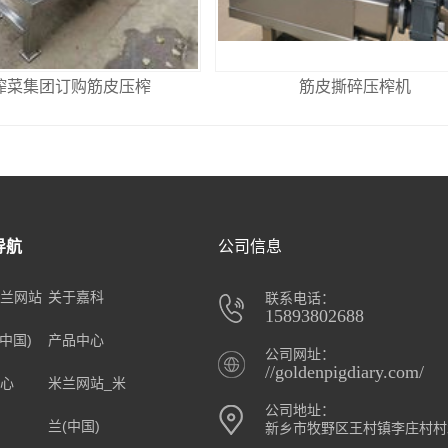
榨菜集团订购筋皮压榨
筋皮撕碎压榨机
导航
公司信息
兰网站
关于嘉科
联系电话：
15893802688
(中国)
产品中心
公司网址：
//goldenpigdiary.com/
心
米兰网站_米
公司地址：
兰(中国)
新乡市牧野区王村镇李庄村村