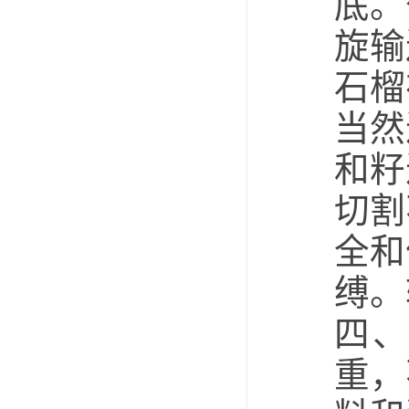
底。
旋输
石榴
当然
和籽
切割
全和
缚。
四
重，