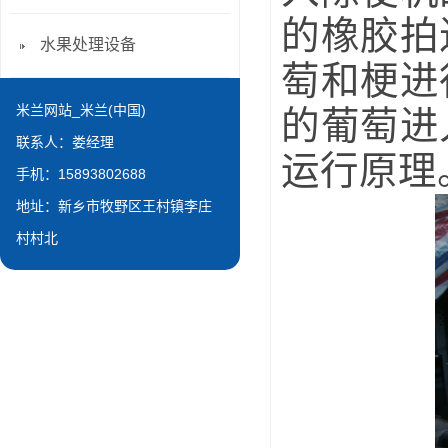
的橡胶拍
水果处理设备
萄和梗进
米兰网站_米兰(中国)
的葡萄进
联系人：娄经理
运行原理
手机：15893802688
地址：新乡市牧野区王村镇李庄
村村北