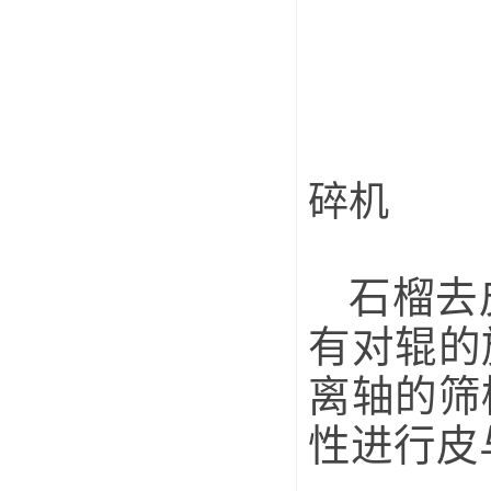
石榴去
有对辊的
离轴的筛
性进行皮