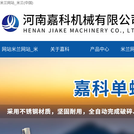
米兰网站_米兰(中国)
网站米兰网站_米
关于嘉科
产品中心
米兰网
兰(中国)