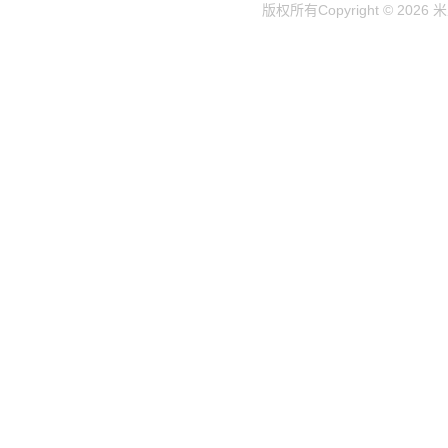
版权所有Copyright © 