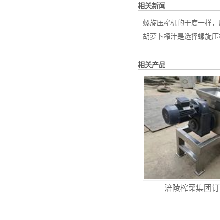
相关新闻
螺旋压榨机的干度一样，压
胡萝卜榨汁是选择螺旋压榨
相关产品
涪陵榨菜集团订