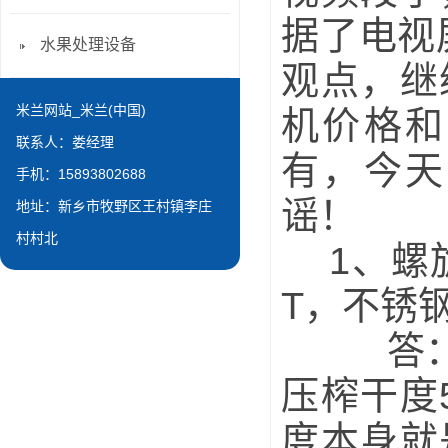
据了电视
水果处理设备
观点，继
米兰网站_米兰(中国)
机价格和
联系人：娄经理
有，今天
手机：15893802688
谣！
地址：新乡市牧野区王村镇李庄
村村北
1、螺旋
T，不锈
答： 是
压榨干度
度本身就