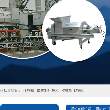
热搜关键词：
压榨机
单螺旋压榨机
双螺旋压榨机
您的当前位置：
网站米兰