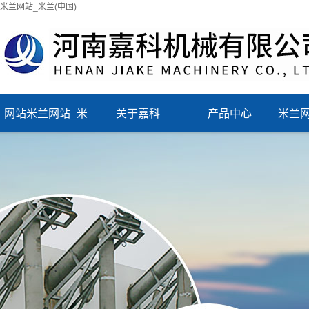
米兰网站_米兰(中国)
网站米兰网站_米
关于嘉科
产品中心
米兰网
兰(中国)