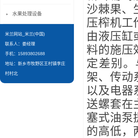
沙棘果、
水果处理设备
压榨机工
由液压缸
米兰网站_米兰(中国)
联系人：娄经理
料的施压
手机：15893802688
定差别。
地址：新乡市牧野区王村镇李庄
架、传动
村村北
以及电器
送螺套在
塞式油泵
的高低，