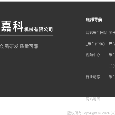
底部导航
网站米兰网站
关
_米兰(中国)
产
创新研发 质量可靠
视频中心
米
兰(
行业动态
米
兰(
网站地图
版权所有Copyright © 