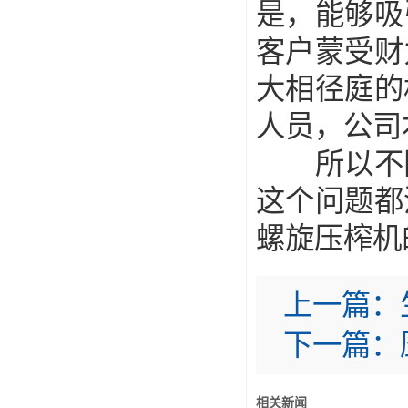
是，能够吸
客户蒙受财
大相径庭的
人员，公司
所以不同
这个问题都
螺旋压榨机
上一篇：
下一篇：
相关新闻