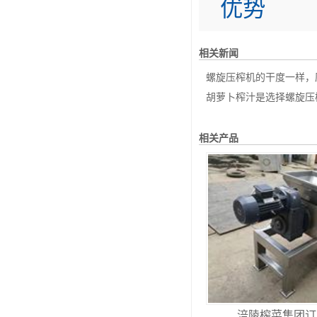
优势
相关新闻
螺旋压榨机的干度一样，压
胡萝卜榨汁是选择螺旋压榨
相关产品
涪陵榨菜集团订