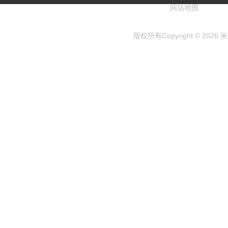
网站地图
版权所有Copyright © 