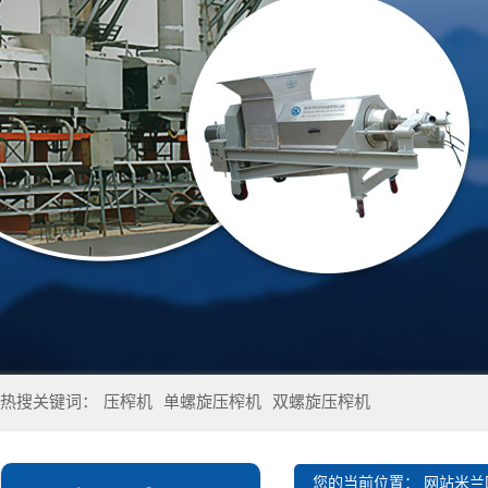
热搜关键词：
压榨机
单螺旋压榨机
双螺旋压榨机
您的当前位置：
网站米兰