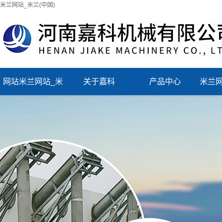
米兰网站_米兰(中国)
网站米兰网站_米
关于嘉科
产品中心
米兰网
兰(中国)