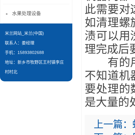
此需要对
水果处理设备
如清理螺
渍可以用
米兰网站_米兰(中国)
联系人：娄经理
理完成后
手机：15893802688
有的用户
地址：新乡市牧野区王村镇李庄
村村北
不知道机
要处理的
是大量的
上一篇：