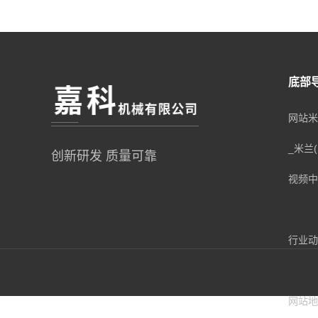
底部
网站米
_米兰
创新研发 质量可靠
视频中
行业动
网站地