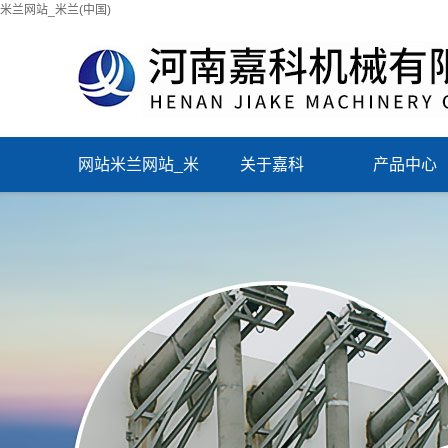
米兰网站_米兰(中国)
网站米兰网站_米
关于嘉科
产品中心
兰(中国)