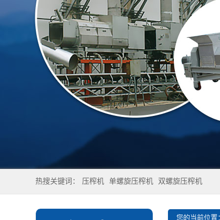
热搜关键词：
压榨机
单螺旋压榨机
双螺旋压榨机
您的当前位置