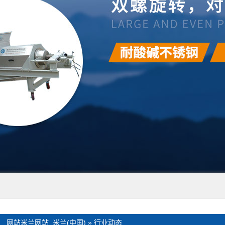
：
网站米兰网站_米兰(中国)
»
行业动态