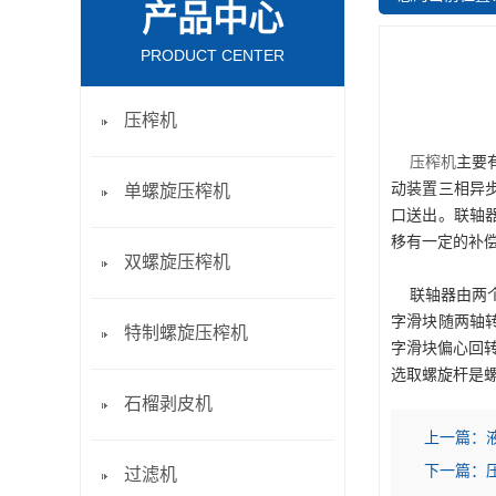
产品中心
PRODUCT CENTER
压榨机
压榨机
主要
动装置三相异
单螺旋压榨机
口送出。联轴
移有一定的补
双螺旋压榨机
联轴器由两个
字滑块随两轴
特制螺旋压榨机
字滑块偏心回
选取螺旋杆是
石榴剥皮机
上一篇：
下一篇：
过滤机