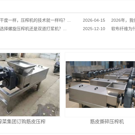
干度一样，压榨机的技术就一样吗？...
2026-04-15
2026年，
选择螺旋压榨机还是双道打浆机？...
2025-12-10
软布纤维为什
榨菜集团订购筋皮压榨
筋皮撕碎压榨机