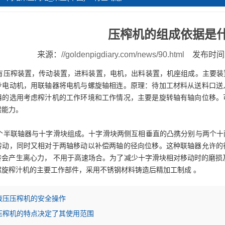
压榨机的组成依据是
来源：
//goldenpigdiary.com/news/90.html
发布时间：2
有压榨装置，传动装置，进料装置，电机，出料装置，机座组成。主要装
步电动机，用联轴器将电机与螺旋轴相连。原理：待加工材料从送料口送
器的选用考虑榨汁机的工作环境和工作情况，主要是旋转轴有轴向位移。
偿能力。
半联轴器与十字滑块组成。十字滑块两侧互相垂直的凸携分别与两个十
转动，同时又相对于两轴移动以补偿两轴的径向位移。这种联轴器允许的
转会产生离心力， 不用于高速场合。为了减少十字滑块相对移动时的磨损
螺旋榨汁机的主要工作部件，采用不锈钢材料铸造后精加工制成 。
液压压榨机的安全操作
压榨机的特点决定了其使用范围