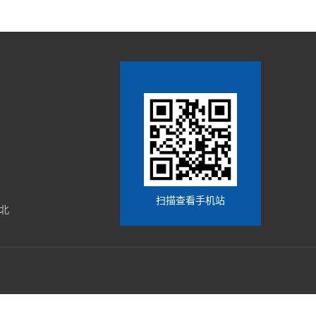
扫描查看手机站
北