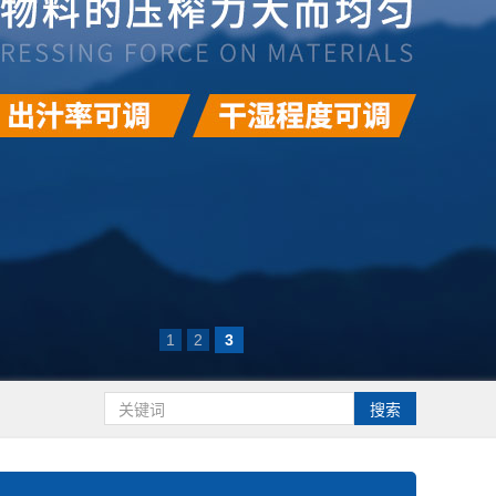
1
2
3