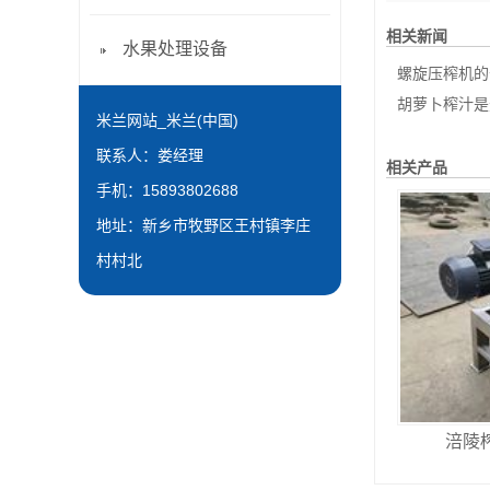
相关新闻
水果处理设备
螺旋压榨机的
胡萝卜榨汁是
米兰网站_米兰(中国)
联系人：娄经理
相关产品
手机：15893802688
地址：新乡市牧野区王村镇李庄
村村北
涪陵