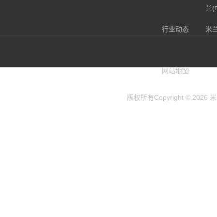
兰(
行业动态
米
兰(
网站地图
版权所有Copyright © 