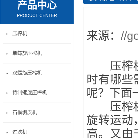
产品中心
PRODUCT CENTER
来源：
//g
压榨机
单螺旋压榨机
压榨机应
双螺旋压榨机
时有哪些
呢？下面
特制螺旋压榨机
压榨机工
石榴剥皮机
旋转运动
高。又由
过滤机