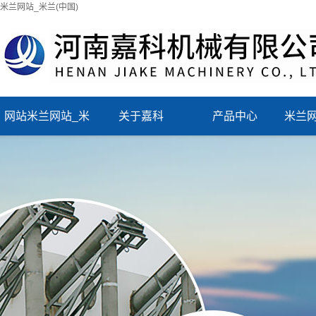
米兰网站_米兰(中国)
网站米兰网站_米
关于嘉科
产品中心
米兰网
兰(中国)