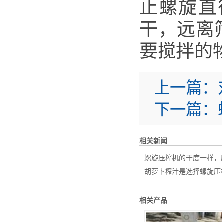
止螺旋直
干，远离
要搅拌的
上一篇：
下一篇：
相关新闻
螺旋压榨机的干度一样，压
胡萝卜榨汁是选择螺旋压榨
相关产品