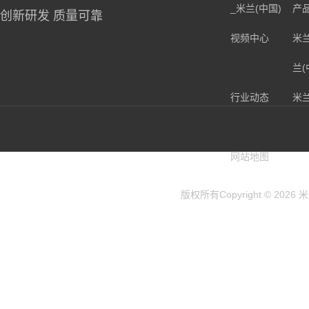
_米兰(中国)
产
创新研发 质量可靠
视频中心
米
兰(
行业动态
米
兰(
网站地图
版权所有Copyright © 