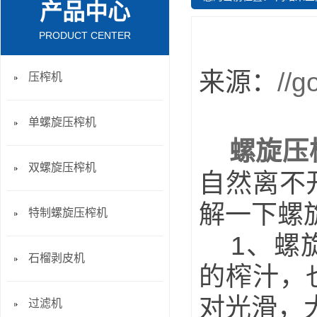
产品中心
PRODUCT CENTER
来源：
//g
压榨机
单螺旋压榨机
螺旋压
双螺旋压榨机
自然离不
解一下螺
特制螺旋压榨机
1、螺旋
石榴剥皮机
的榨汁，
对光滑，
过滤机