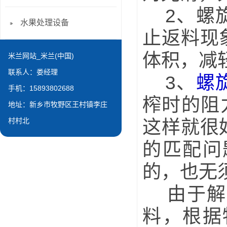
2、螺旋
水果处理设备
止返料现
体积，减
米兰网站_米兰(中国)
联系人：娄经理
3、
螺
手机：15893802688
榨时的阻
地址：新乡市牧野区王村镇李庄
村村北
这样就很
的匹配问
的，也无
由于解决
料，根据