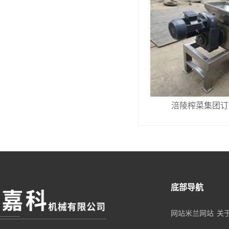
涪陵榨菜集团订
底部导航
网站米兰网站
关