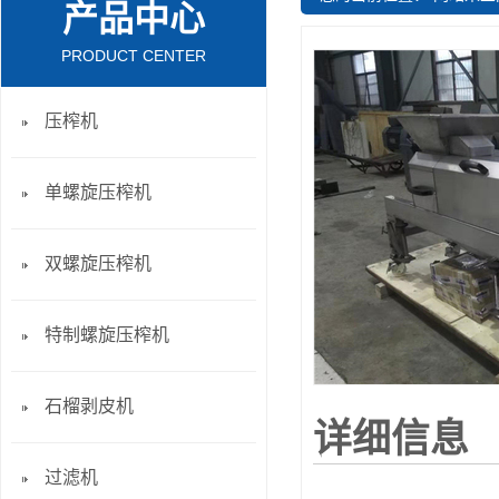
产品中心
PRODUCT CENTER
压榨机
单螺旋压榨机
双螺旋压榨机
特制螺旋压榨机
石榴剥皮机
详细信息
过滤机