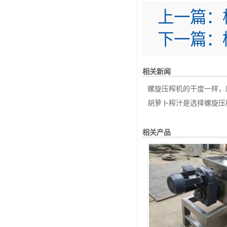
上一篇：
下一篇：
相关新闻
螺旋压榨机的干度一样，压
胡萝卜榨汁是选择螺旋压榨
相关产品