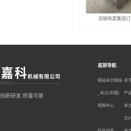
涪陵榨菜集团订
底部导航
网站米兰网站
关
_米兰(中国)
产
创新研发 质量可靠
视频中心
米
兰(
行业动态
米