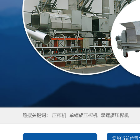
热搜关键词：
压榨机
单螺旋压榨机
双螺旋压榨机
您的当前位置