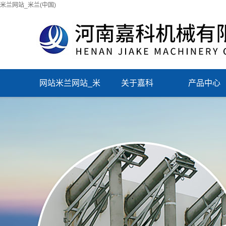
米兰网站_米兰(中国)
网站米兰网站_米
关于嘉科
产品中心
兰(中国)