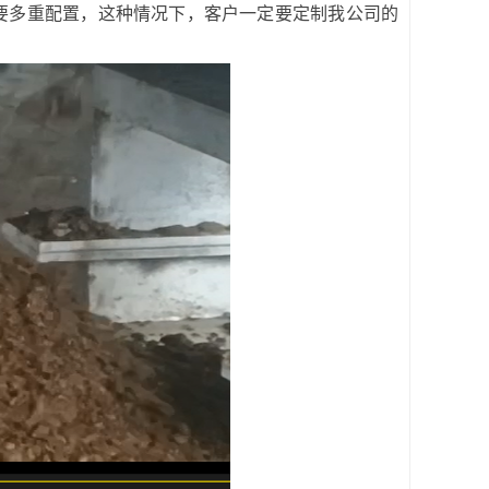
要多重配置，这种情况下，客户一定要定制我公司的