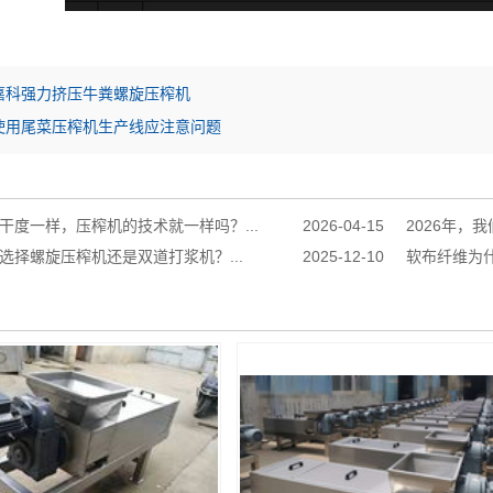
嘉科强力挤压牛粪螺旋压榨机
使用尾菜压榨机生产线应注意问题
干度一样，压榨机的技术就一样吗？...
2026-04-15
2026年，
选择螺旋压榨机还是双道打浆机？...
2025-12-10
软布纤维为什