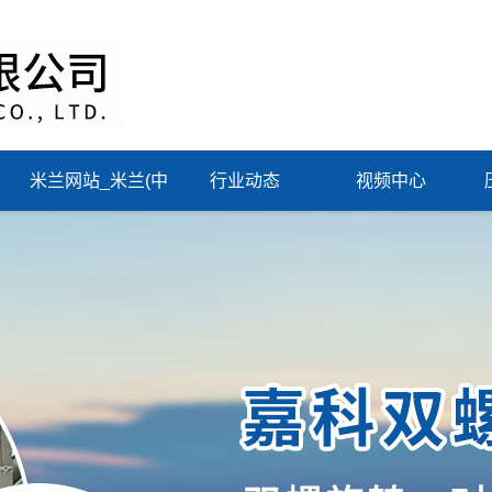
米兰网站_米兰(中
行业动态
视频中心
国)