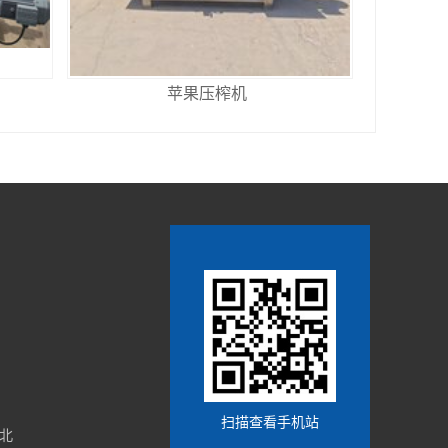
苹果压榨机
扫描查看手机站
北