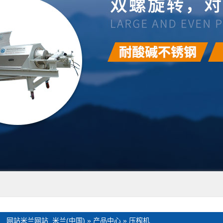
：
网站米兰网站_米兰(中国)
»
产品中心
»
压榨机