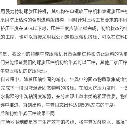
采用强力特制螺旋压榨机，其结构在单螺旋压榨机和双螺旋压榨
，采用防止粘滑的强制进料版结构，同时针对压榨工艺要求的不
要挤压干度在60%以下时，压榨干度应该这样完成，初始状态的
洗的工序，也可以直接采用我公司螺旋压榨机挤压，可以在进料
是，我公司的特制牛粪压榨机具备强制进料和防止返料的功能
我们只能保证我们的螺旋压榨机初始牛粪可以压榨，其他厂家压
科牛粪压榨机的挤压原理。
物料过程中，随着压缩空间的减小，牛粪中的固态物质聚集成饼
来完成下一段固液混合固态物料的挤压。在加大挤压力度时，一
过水稀释的牛粪粘滑度减弱，充分表现出草木类的粗涩性质，物
碎中推进，直到出料，牛粪固态出料达到50%左右的干度。
酵后和初始牛粪压榨效果不同
于场地限制或是基于生产效率的考虑，将牛粪发酵脱水，高温