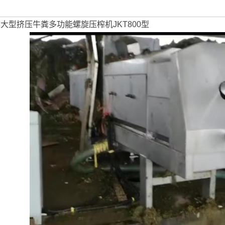
大型挤压牛粪多功能螺旋压榨机JKT800型