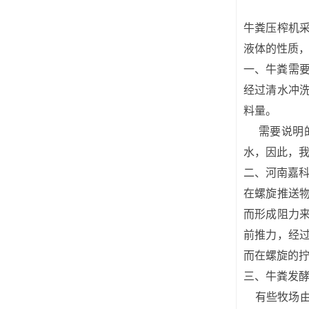
牛粪压榨机
液体的性质
一、牛粪需
经过清水冲
料量。
需要说明的
水，因此，
二、河南嘉
在螺旋推送
而形成阻力
前推力，经
而在螺旋的拧
三、牛粪发
有些牧场由