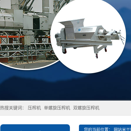
热搜关键词：
压榨机
单螺旋压榨机
双螺旋压榨机
您的当前位置：
网站米兰