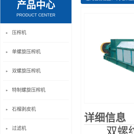
产品中心
PRODUCT CENTER
压榨机
单螺旋压榨机
双螺旋压榨机
特制螺旋压榨机
石榴剥皮机
详细信息
双螺纹
过滤机