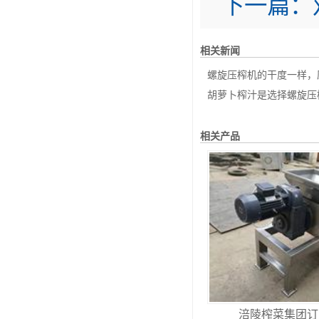
下一篇：
相关新闻
螺旋压榨机的干度一样，压
胡萝卜榨汁是选择螺旋压榨
相关产品
涪陵榨菜集团订