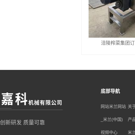
涪陵榨菜集团订
底部导航
网站米兰网站
关
_米兰(中国)
产
创新研发 质量可靠
视频中心
米