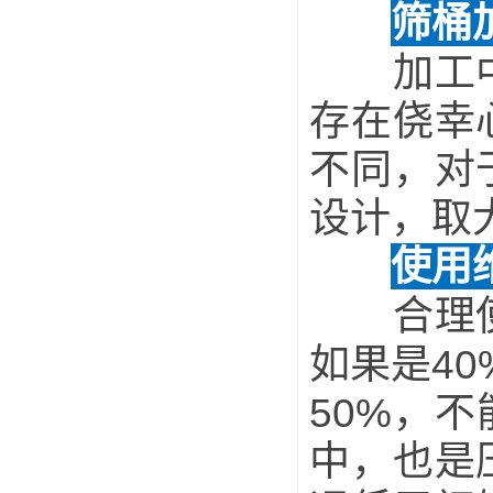
筛桶
加工中，
存在侥幸
不同，对
设计，取
使用
合理使用
如果是4
50%，
中，也是