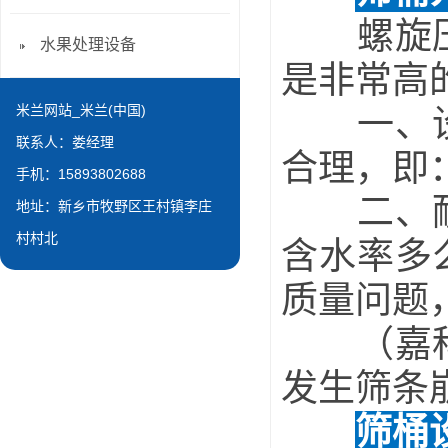
螺旋压榨
水果处理设备
是非常高
米兰网站_米兰(中国)
一、设计
联系人：娄经理
合理，即
手机：15893802688
二、耐用
地址：新乡市牧野区王村镇李庄
村村北
含水率多
质量问题
（嘉科制
发生筛条
筛桶